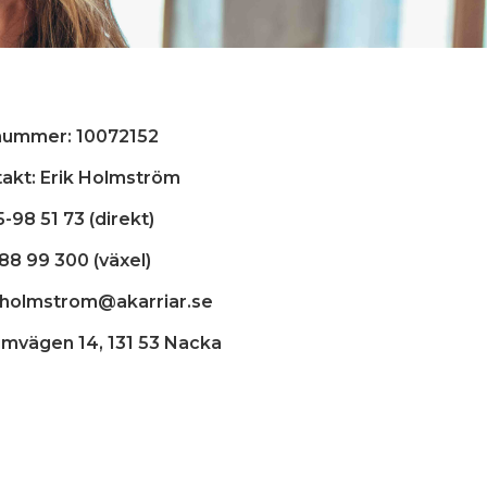
nummer: 10072152
akt: Erik Holmström
-98 51 73 (direkt)
88 99 300 (växel)
.holmstrom@akarriar.se
mvägen 14, 131 53 Nacka