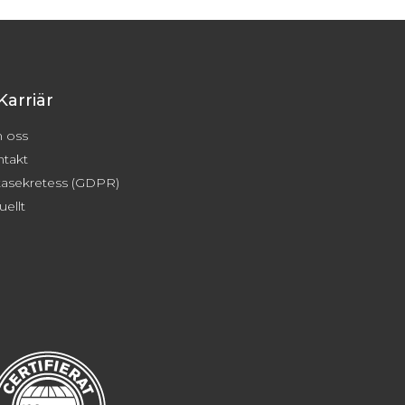
Karriär
 oss
takt
asekretess (GDPR)
uellt