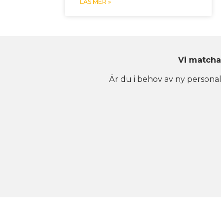
LÄS MER »
Vi matcha
Är du i behov av ny personal