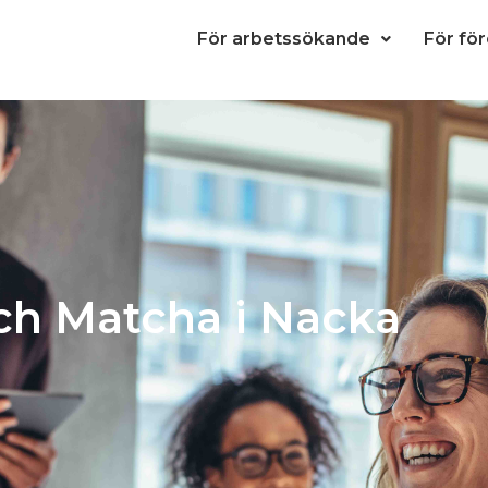
För arbetssökande
För fö
ch Matcha i Nacka