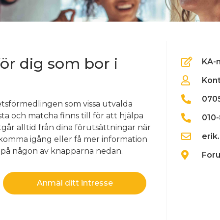
för dig som bor i
KA-
Kont
0705
etsförmedlingen som vissa utvalda
a och matcha finns till för att hjälpa
010-
utgår alltid från dina förutsättningar när
erik
att komma igång eller få mer information
ka på någon av knapparna nedan.
Foru
Anmäl ditt intresse