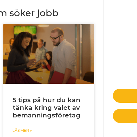
om söker jobb
5 tips på hur du kan
tänka kring valet av
bemanningsföretag
LÄS MER »