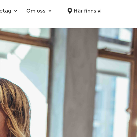
retag
Om oss
Här finns vi