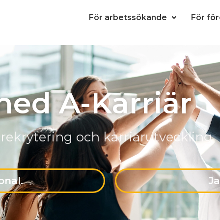
För arbetssökande
För fö
med A-Karriär
 rekrytering och karriärutveckling
onal.
Ja