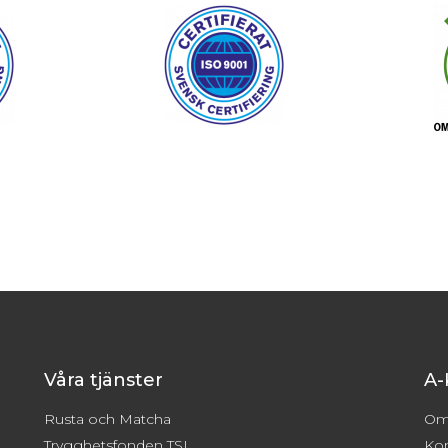
Våra tjänster
A-
Rusta och Matcha
Om
Trygghetsfonden TSL
Kon