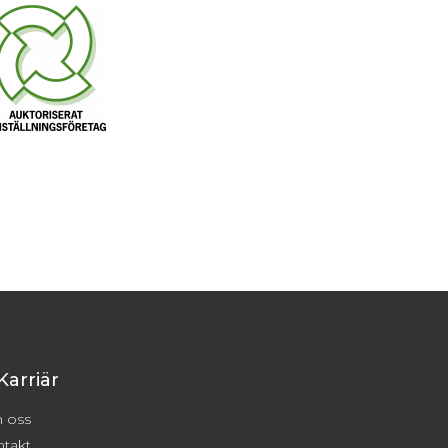
Karriär
 oss
takt