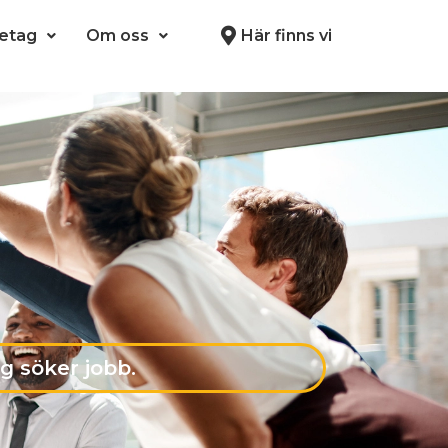
retag
Om oss
Här finns vi
g söker jobb.