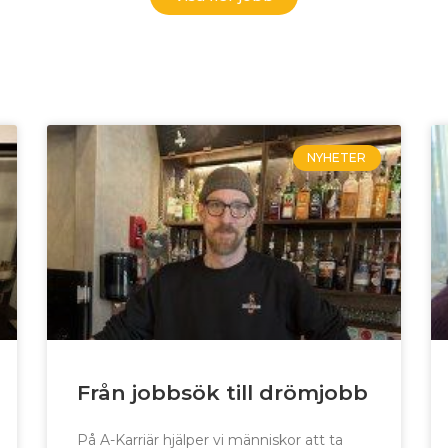
NYHETER
Från jobbsök till drömjobb
På A-Karriär hjälper vi människor att ta