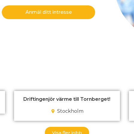
Anmäl ditt intresse
Driftingenjör värme till Tornberget!
Stockholm
Visa fler jobb