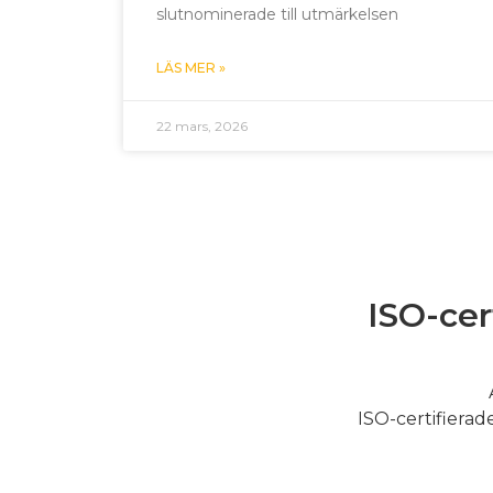
slutnominerade till utmärkelsen
LÄS MER »
22 mars, 2026
ISO-cer
ISO-certifierade