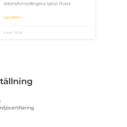
Arbetsförmedlingens tjänst Rusta
LÄS MER »
5 juni, 2025
tällning
t
iljöcertifiering.